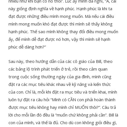
nhiều như khi bạn có nó thôi”. Lúc ấy mình đã nghĩ, “À, cái
này giống định nghĩa về hạnh phúc. Hạnh phúc là khi ta
đạt được những điều mình mong muốn. Mà nếu cái điều
mình mong muốn khó đạt được thì mình sẽ thấy không
hạnh phúc. Thế sao mình không thay đổi điều mong muốn
ấy, để mình dễ đạt được nó hơn, vậy thì mình sẽ hạnh
phúc dễ dàng hơn?”
Sau này, theo hướng dẫn của các cô giáo của Bill, theo
các bảng lộ trình phát triển ở trẻ, rồi theo cảm quan
trong cuộc sống thường ngày của gia đình, mình cũng
đặt ra các mục tiêu khác nhau về kỹ năng và kiến thức
của con. Chỉ là, mỗi khi đặt ra mục tiêu và triển khai, mình
luôn tự đặt ra câu hỏi “Mình có CẦN con phải hoàn thành
được mục tiêu không hay mình chỉ MUỐN thôi?”. Câu trả
lời cho mỗi lần đó đều là “muốn chứ không phải cần”. Bill là
con của mình, và thế là đủ. Cho dù con không giỏi điều gì,