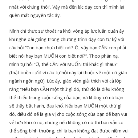
nhất với chúng thôi”. Vậy mà đến lúc dạy con thì mình lại
quên mất nguyên tắc ấy.
Mình chỉ thực sự thoát ra khỏi vòng áp lực luẩn quẩn ấy
khi nghe bài giảng trong chương trình dạy con tự kỷ với
câu hỏi “Con bạn chưa biết nói? Ồ, vậy bạn CẦN con phải
biết nói hay bạn MUỐN con biết nói?”. Theo phản xạ,
mình tự hỏi “Ơ, thế CẦN với MUỐN thì khác gì nhau?”
(thật buồn cười vì câu tự hỏi này lại thuộc về một cô giáo
ngành ngôn ngữ). Lúc ấy, giáo viên giải thích với cả lớp
rằng “Nếu bạn CẦN một thứ gì đó, thứ đó là điều không
thể thiếu trong cuộc sống của bạn, và không có nó bạn
sẽ thấy bất hạnh, đau khổ. Nếu bạn MUỐN một thứ gì
đó, điều đó sẽ là gia vị cho cuộc sống của bạn để bạn vui
vẻ hơn khi có nó, nhưng nếu không có nó thì bạn vẫn có
thể sống bình thường, chỉ là bạn không đạt được niềm vui