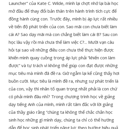
Launcher” của Kate C. Wilde, mình lại chợt nhớ lại bài học
mở đầu để thay đổi bản thân trên hành trình tích cực để
đồng hành cùng con. Trước đây, mình bị áp lực rất nhiều
về tiến độ phát triển của con. Sao mãi con chưa biết làm
cái A? Sao dạy mãi mà con chẳng biết làm cái B? Sau con
học lâu vậy rồi mà chưa thể làm việc C?... Mười vạn câu
hỏi tại sao về những điều con chưa thể thực hiện được
khiến mình quay cuồng trong áp lực phải “khiến con làm
được” và tự trách vì không thể giúp con đạt được những
mục tiêu mà mình đã đề ra. Giờ ngẫm lại kể cũng thấy hơi
buồn cười. Mục tiêu là mình đề ra, nhưng sự phát triển là
của con, vậy thì nhân tố quan trọng nhất phải là con chứ
có phải mình đâu nhỉ? Trong chương trình học về giảng
dạy tiếng Anh của mình, mình rất tâm đắc với lời giảng
của thầy giáo rằng “chúng ta không thể chắc chắn học
sinh học những gì mình dạy, chúng ta chỉ có thể hướng
dẫn để học sinh phát triển năng lực theo hướng hiệu quả