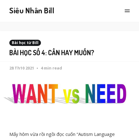
Siêu Nhân Bill
Bài học từ Bill
BÀI HỌC SỐ 4: CẦN HAY MUỐN?
28 Th10 2021
4 min read
Mấy hôm vừa rồi ngồi đọc cuốn “Autism Language